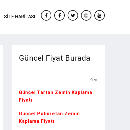
SITE HARITASI
facebook
Facebook
twitter
instagram
youtube
Güncel Fiyat Burada
Zemin Kaplama Fiyatları Ku
Güncel Tartan Zemin Kaplama
Fiyatı
Güncel Poliüretan Zemin
Kaplama Fiyatı