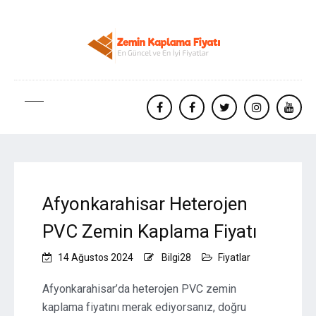
facebook
Facebook
twitter
instagram
yout
Afyonkarahisar Heterojen
PVC Zemin Kaplama Fiyatı
14 Ağustos 2024
Bilgi28
Fiyatlar
Afyonkarahisar’da heterojen PVC zemin
kaplama fiyatını merak ediyorsanız, doğru