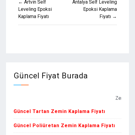
← Artvin Self
Antalya Self Leveling
gezinmesi
Leveling Epoksi
Epoksi Kaplama
Kaplama Fiyatı
Fiyatı →
Güncel Fiyat Burada
Zemin Kaplama F
Güncel Tartan Zemin Kaplama Fiyatı
Güncel Poliüretan Zemin Kaplama Fiyatı