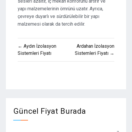
sesleri azaltır, iç mekan konforunu artırır ve
yapı malzemelerinin ömrünü uzatır. Ayrıca,
çevreye duyarlı ve sürdürülebilir bir yapı
malzemesi olarak da tercih edilir.
Yazı
← Aydın İzolasyon
Ardahan İzolasyon
gezinmesi
Sistemleri Fiyatı
Sistemleri Fiyatı →
Güncel Fiyat Burada