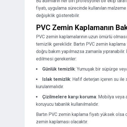
Bu adımların her biri profesyonel bir ekip tara
fiyatı, uygulama sürecinde kullanılan malzeme mi
değişiklik gösterebilir.
PVC Zemin Kaplamanın Bakım
PVC zemin kaplamalarının uzun ömürlü olması 
temizlik gereklidir. Bartın PVC zemin kaplama f
doğru bakım yapılmazsa zamanla yıpranabilir. 
edilmesi gerekenler:
Günlük temizlik
: Yumuşak bir süpürge veya 
Islak temizlik
: Hafif deterjan içeren su ile
kurulanmalıdır.
Çizilmelere karşı koruma
: Mobilya veya 
koruyucu tabanlık kullanılmalıdır.
Bartın PVC zemin kaplama fiyatı yüksek olsa d
zemin kaplaması olacaktır.