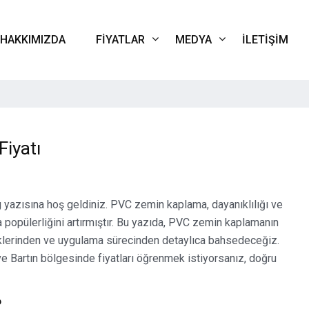
HAKKIMIZDA
FIYATLAR
MEDYA
İLETIŞIM
iyatı
Kur oranlarına göre değişmektedir. Güncel Fiyat için lütfen iletiş
 yazısına hoş geldiniz. PVC zemin kaplama, dayanıklılığı ve
popülerliğini artırmıştır. Bu yazıda, PVC zemin kaplamanın
neklerinden ve uygulama sürecinden detaylıca bahsedeceğiz.
 Bartın bölgesinde fiyatları öğrenmek istiyorsanız, doğru
?