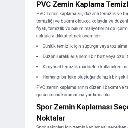
PVC Zemin Kaplama Temizli
PVC zemin kaplamaları, düzenli temizlik ve bak
temizliği ve bakımı oldukça kolaydır ve düzenl
fiyatı, temizlik ve bakım maliyetlerini de içer
noktalara dikkat etmek önemlidir:
Günlük temizlik için süpürge veya toz alma b
Düzenli aralıklarla nemli bir bez veya özel te
Kimyasal temizlik maddeleri kullanırken üret
Herhangi bir leke oluştuğunda hızlı bir şeki
PVC zemin kaplamalarının düzenli bakımı ve temi
görünümünü korumasına yardımcı olur.
Spor Zemin Kaplaması Seçe
Noktalar
Spor salonları için zemin kaplaması seçerken 