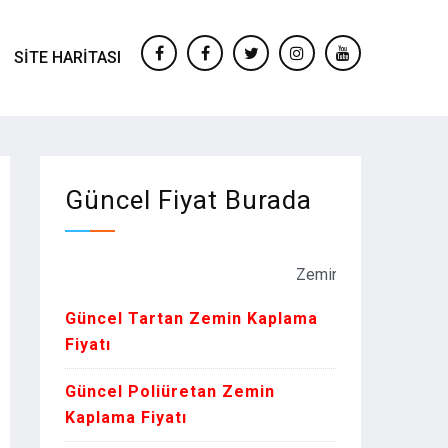
SITE HARITASI
facebook
Facebook
twitter
instagram
youtube
Güncel Fiyat Burada
Zemin Kaplama Fiyatları Kur o
Güncel Tartan Zemin Kaplama
Fiyatı
Güncel Poliüretan Zemin
Kaplama Fiyatı