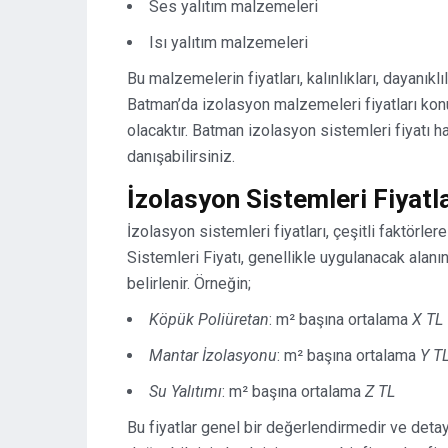
Ses yalıtım malzemeleri
Isı yalıtım malzemeleri
Bu malzemelerin fiyatları, kalınlıkları, dayanıkl
Batman’da izolasyon malzemeleri fiyatları konu
olacaktır. Batman izolasyon sistemleri fiyatı 
danışabilirsiniz.
İzolasyon Sistemleri Fiyatla
İzolasyon sistemleri fiyatları, çeşitli faktörle
Sistemleri Fiyatı, genellikle uygulanacak al
belirlenir. Örneğin;
Köpük Poliüretan
: m² başına ortalama
X TL
Mantar İzolasyonu
: m² başına ortalama
Y T
Su Yalıtımı
: m² başına ortalama
Z TL
Bu fiyatlar genel bir değerlendirmedir ve detayl