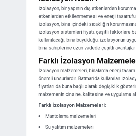
İzolasyon, bir yapının dış etkenlerden korunmas
etkenlerden etkilenmemesi ve enerji tasarrufu s
izolasyon, bina içindeki sıcaklığın korunmasına
izolasyon sistemleri fiyatı, çeşitli faktörlere 
kullanılacağı, bina büyüklüğü, izolasyonun uygula
bina sahiplerine uzun vadede çeşitli avantajlar
Farklı İzolasyon Malzemele
İzolasyon malzemeleri, binalarda enerji tasarr
önemli unsurlardır. Batman’da kullanılan izola
fiyatları da buna bağlı olarak değişiklik gösterir
malzemenin cinsine, kalitesine ve uygulama alan
Farklı İzolasyon Malzemeleri:
Mantolama malzemeleri
Su yalıtım malzemeleri