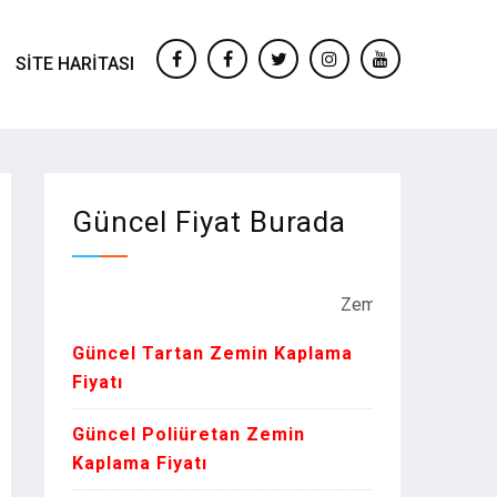
SITE HARITASI
facebook
Facebook
twitter
instagram
youtube
Güncel Fiyat Burada
Zemin Kaplama Fiyatları Ku
Güncel Tartan Zemin Kaplama
Fiyatı
Güncel Poliüretan Zemin
Kaplama Fiyatı