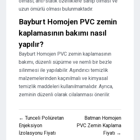
olması, anti-statik özelliklere sahip olması ve
uzun ömürlü olması bulunmaktadır.
Bayburt Homojen PVC zemin
kaplamasının bakımı nasıl
yapılır?
Bayburt Homojen PVC zemin kaplamasının
bakımı, düzenli süpürme ve nemli bir bezle
silinmesi ile yapılabilir. Aşındırıcı temizlik
malzemelerinden kaçınılmalı ve kimyasal
temizlik maddeleri kullanılmamalıdır. Ayrıca,
zeminin düzenli olarak cilalanması önerilir.
Yazı
← Tunceli Poliüretan
Batman Homojen
gezinmesi
Enjeksiyon
PVC Zemin Kaplama
İzolasyonu Fiyatı
Fiyatı →