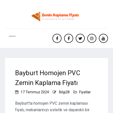
facebook
Facebook
twitter
instagram
yout
Bayburt Homojen PVC
Zemin Kaplama Fiyatı
17 Temmuz 2024
Bilgi28
Fiyatlar
Bayburt’ta homojen PVC zemin kaplaması
fiyatı, mekanlarınızı estetik ve dayanıklı bir