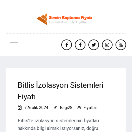
facebook
Facebook
twitter
instagram
yout
Bitlis İzolasyon Sistemleri
Fiyatı
7 Aralık 2024
Bilgi28
Fiyatlar
Bitlis’te izolasyon sistemlerinin fiyatları
hakkında bilgi almak istiyorsanız, doğru