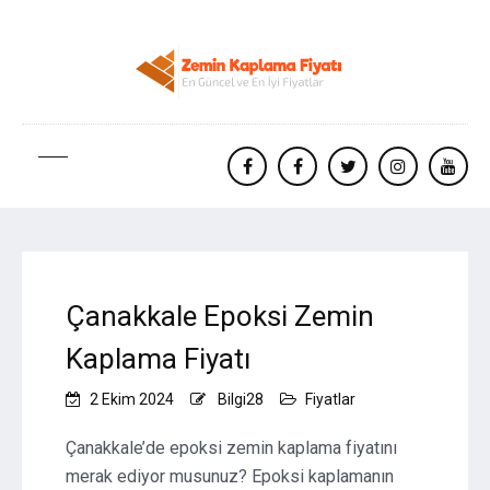
facebook
Facebook
twitter
instagram
yout
Çanakkale Epoksi Zemin
Kaplama Fiyatı
2 Ekim 2024
Bilgi28
Fiyatlar
Çanakkale’de epoksi zemin kaplama fiyatını
merak ediyor musunuz? Epoksi kaplamanın