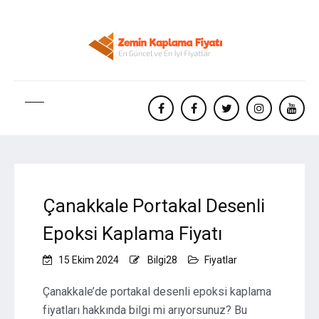
facebook
Facebook
twitter
instagram
yout
Çanakkale Portakal Desenli
Epoksi Kaplama Fiyatı
15 Ekim 2024
Bilgi28
Fiyatlar
Çanakkale’de portakal desenli epoksi kaplama
fiyatları hakkında bilgi mi arıyorsunuz? Bu