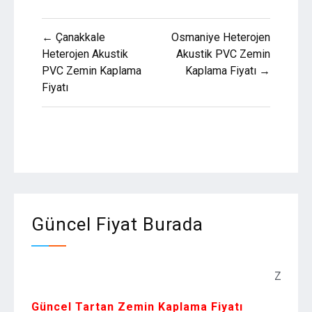
Yazı
← Çanakkale
Osmaniye Heterojen
gezinmesi
Heterojen Akustik
Akustik PVC Zemin
PVC Zemin Kaplama
Kaplama Fiyatı →
Fiyatı
Güncel Fiyat Burada
Zemin Kaplama
Güncel Tartan Zemin Kaplama Fiyatı