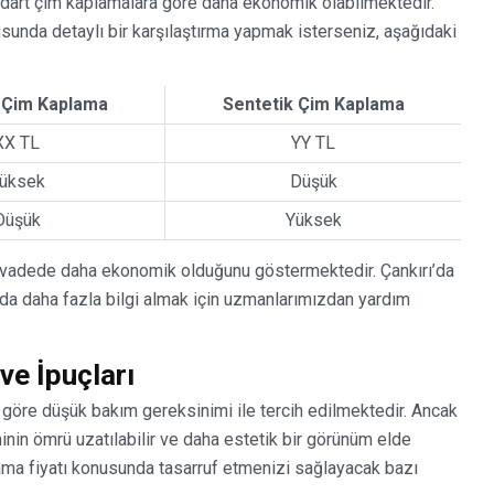
andart çim kaplamalara göre daha ekonomik olabilmektedir.
sunda detaylı bir karşılaştırma yapmak isterseniz, aşağıdaki
 Çim Kaplama
Sentetik Çim Kaplama
XX TL
YY TL
üksek
Düşük
Düşük
Yüksek
 vadede daha ekonomik olduğunu göstermektedir. Çankırı’da
da daha fazla bilgi almak için uzmanlarımızdan yardım
ve İpuçları
 göre düşük bakım gereksinimi ile tercih edilmektedir. Ancak
nin ömrü uzatılabilir ve daha estetik bir görünüm elde
plama fiyatı konusunda tasarruf etmenizi sağlayacak bazı