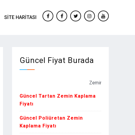
SITE HARITASI
facebook
Facebook
twitter
instagram
youtube
Güncel Fiyat Burada
Zemin Kaplama Fiyatları Kur o
Güncel Tartan Zemin Kaplama
Fiyatı
Güncel Poliüretan Zemin
Kaplama Fiyatı