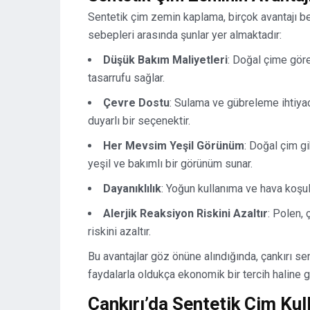
Sentetik çim zemin kaplama, birçok avantajı ber
sebepleri arasında şunlar yer almaktadır:
Düşük Bakım Maliyetleri
: Doğal çime gör
tasarrufu sağlar.
Çevre Dostu
: Sulama ve gübreleme ihtiya
duyarlı bir seçenektir.
Her Mevsim Yeşil Görünüm
: Doğal çim g
yeşil ve bakımlı bir görünüm sunar.
Dayanıklılık
: Yoğun kullanıma ve hava koşull
Alerjik Reaksiyon Riskini Azaltır
: Polen, 
riskini azaltır.
Bu avantajlar göz önüne alındığında, çankırı s
faydalarla oldukça ekonomik bir tercih haline 
Çankırı’da Sentetik Çim Kull