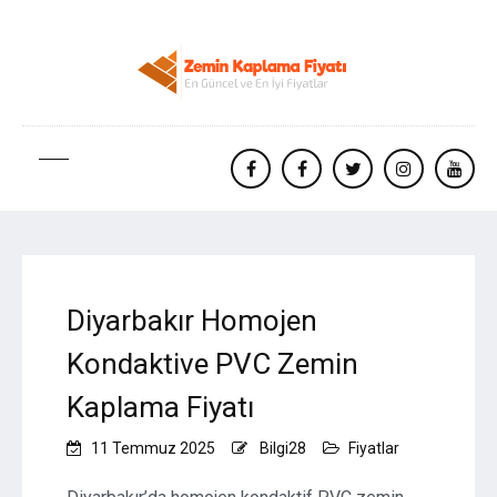
facebook
Facebook
twitter
instagram
yout
Diyarbakır Homojen
Kondaktive PVC Zemin
Kaplama Fiyatı
11 Temmuz 2025
Bilgi28
Fiyatlar