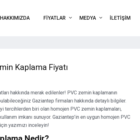
HAKKIMIZDA
FIYATLAR
MEDYA
İLETIŞIM
in Kaplama Fiyatı
 Fiyatları Kur oranlarına göre değişmektedir. Güncel Fiyat için lü
tları hakkında merak edilenler! PVC zemin kaplamanın
bulabileceğiniz Gaziantep firmaları hakkında detaylı bilgiler.
 iyi tercihlerden biri olan homojen PVC zemin kaplamaları,
 kullanım imkanı sunuyor. Gaziantep’in en uygun homojen PVC
çin yazımızı inceleyin!
aplama Nedir?