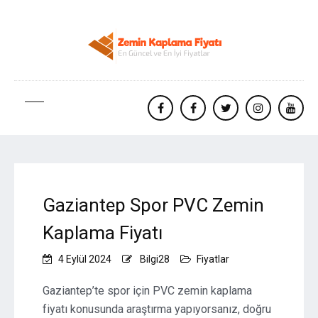
facebook
Facebook
twitter
instagram
yout
Gaziantep Spor PVC Zemin
Kaplama Fiyatı
4 Eylül 2024
Bilgi28
Fiyatlar
Gaziantep’te spor için PVC zemin kaplama
fiyatı konusunda araştırma yapıyorsanız, doğru