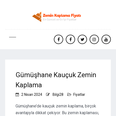
facebook
Facebook
twitter
instagram
yout
Gümüşhane Kauçuk Zemin
Kaplama
2 Nisan 2024
Bilgi28
Fiyatlar
Gümüşhane’de kauçuk zemin kaplama, birçok
avantajıyla dikkat çekiyor. Bu zemin kaplaması,