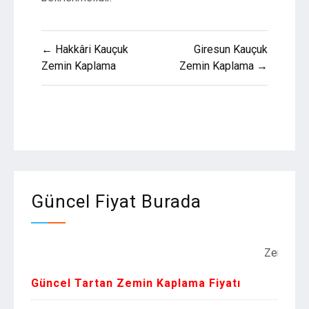
Yazı
← Hakkâri Kauçuk
Giresun Kauçuk
gezinmesi
Zemin Kaplama
Zemin Kaplama →
Güncel Fiyat Burada
Zemin Kaplama F
Güncel Tartan Zemin Kaplama Fiyatı