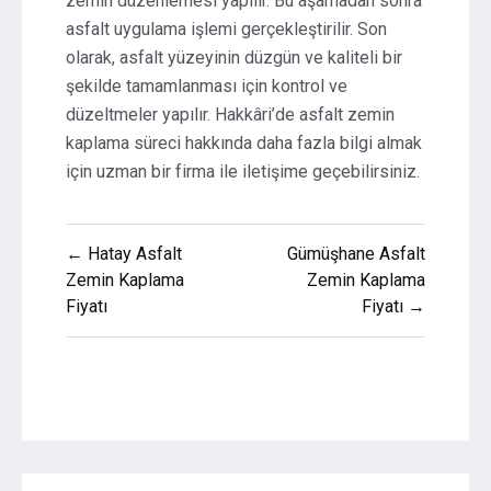
zemin düzenlemesi yapılır. Bu aşamadan sonra
asfalt uygulama işlemi gerçekleştirilir. Son
olarak, asfalt yüzeyinin düzgün ve kaliteli bir
şekilde tamamlanması için kontrol ve
düzeltmeler yapılır. Hakkâri’de asfalt zemin
kaplama süreci hakkında daha fazla bilgi almak
için uzman bir firma ile iletişime geçebilirsiniz.
Yazı
← Hatay Asfalt
Gümüşhane Asfalt
gezinmesi
Zemin Kaplama
Zemin Kaplama
Fiyatı
Fiyatı →