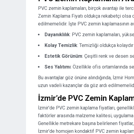
PVC zemin kaplamaları, birçok avantajı ile ter
Zemin Kaplama Fiyatı oldukça rekabetçi olsa d
edilmemelidir. İşte PVC zemin kaplamasının ava
Dayanıklılık
: PVC zemin kaplamaları, yüksek
Kolay Temizlik
: Temizliği oldukça kolaydır 
Estetik Görünüm
: Çeşitli renk ve desen s
Ses Yalıtımı
: Özellikle ofis ortamlarında ses
Bu avantajlar göz önüne alındığında, İzmir Ho
uzun vadeli kazançlar da göz ardı edilmemelidi
İzmir’de PVC Zemin Kaplama
İzmir’de PVC zemin kaplama fiyatları, genellikle
faktörler arasında malzeme kalitesi, uygulama 
Genellikle metrekare başına belirlenen fiyatlar,
İzmir’de homojen kondaktif PVC zemin kaplama 