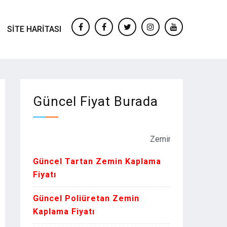
SITE HARITASI
facebook
Facebook
twitter
instagram
youtube
Güncel Fiyat Burada
Zemin Kaplama Fiyatları Kur 
Güncel Tartan Zemin Kaplama
Fiyatı
Güncel Poliüretan Zemin
Kaplama Fiyatı