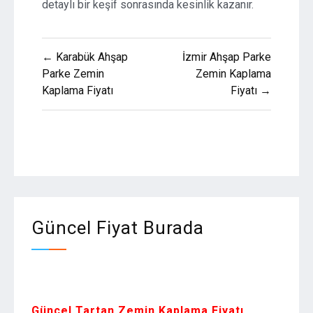
detaylı bir keşif sonrasında kesinlik kazanır.
Yazı
← Karabük Ahşap
İzmir Ahşap Parke
gezinmesi
Parke Zemin
Zemin Kaplama
Kaplama Fiyatı
Fiyatı →
Güncel Fiyat Burada
Zemin Kaplam
Güncel Tartan Zemin Kaplama Fiyatı