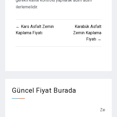
gerekli kalite kontrolü yapılarak adım adım
ilerlemelidir.
Yazı
← Kars Asfalt Zemin
Karabük Asfalt
gezinmesi
Kaplama Fiyatı
Zemin Kaplama
Fiyatı →
Güncel Fiyat Burada
Zemin Kaplama F