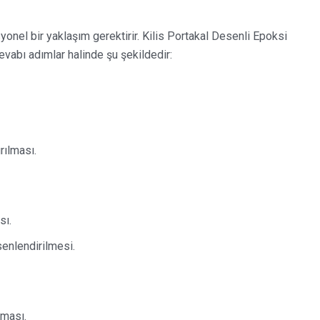
onel bir yaklaşım gerektirir. Kilis Portakal Desenli Epoksi
vabı adımlar halinde şu şekildedir:
rılması.
sı.
senlendirilmesi.
lması.