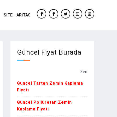
SITE HARITASI
facebook
Facebook
twitter
instagram
youtube
Güncel Fiyat Burada
Zemin Kaplama Fiyatları Kur
Güncel Tartan Zemin Kaplama
Fiyatı
Güncel Poliüretan Zemin
Kaplama Fiyatı