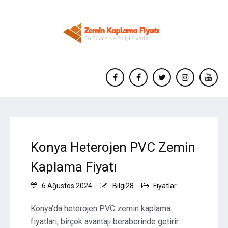
facebook
Facebook
twitter
instagram
yout
Konya Heterojen PVC Zemin
Kaplama Fiyatı
6 Ağustos 2024
Bilgi28
Fiyatlar
Konya’da heterojen PVC zemin kaplama
fiyatları, birçok avantajı beraberinde getirir.