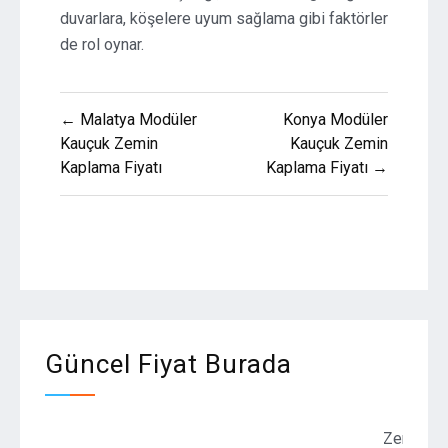
duvarlara, köşelere uyum sağlama gibi faktörler
de rol oynar.
Yazı
← Malatya Modüler
Konya Modüler
gezinmesi
Kauçuk Zemin
Kauçuk Zemin
Kaplama Fiyatı
Kaplama Fiyatı →
Güncel Fiyat Burada
Zemin Kaplama F