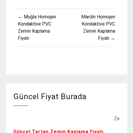
Yazı
← Muğla Homojen
Mardin Homojen
gezinmesi
Kondaktive PVC
Kondaktive PVC
Zemin Kaplama
Zemin Kaplama
Fiyatı
Fiyatı →
Güncel Fiyat Burada
Zemin Kaplama F
Güncel Tartan Zemin Kaplama Fiyatı