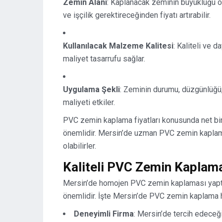
Zemin Alanı
: Kaplanacak zeminin büyüklüğü ö
ve işçilik gerektireceğinden fiyatı artırabilir.
Kullanılacak Malzeme Kalitesi
: Kaliteli ve 
maliyet tasarrufu sağlar.
Uygulama Şekli
: Zeminin durumu, düzgünlüğü, 
maliyeti etkiler.
PVC zemin kaplama fiyatları konusunda net bir
önemlidir. Mersin’de uzman PVC zemin kaplama
olabilirler.
Kaliteli PVC Zemin Kaplama
Mersin’de homojen PVC zemin kaplaması yaptırm
önemlidir. İşte Mersin’de PVC zemin kaplama hiz
Deneyimli Firma
: Mersin’de tercih edeceğ