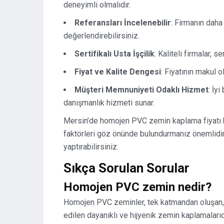
deneyimli olmalıdır.
Referansları İncelenebilir
: Firmanın daha
değerlendirebilirsiniz.
Sertifikalı Usta İşçilik
: Kaliteli firmalar, s
Fiyat ve Kalite Dengesi
: Fiyatının makul 
Müşteri Memnuniyeti Odaklı Hizmet
: İy
danışmanlık hizmeti sunar.
Mersin’de homojen PVC zemin kaplama fiyatı k
faktörleri göz önünde bulundurmanız önemlidir.
yaptırabilirsiniz.
Sıkça Sorulan Sorular
Homojen PVC zemin nedir?
Homojen PVC zeminler, tek katmandan oluşan, öz
edilen dayanıklı ve hijyenik zemin kaplamalar