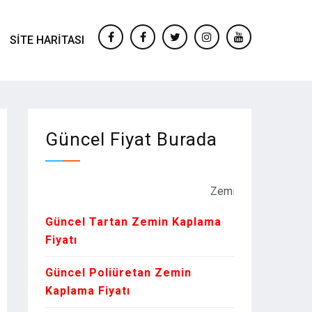
SITE HARITASI
facebook
Facebook
twitter
instagram
youtube
Güncel Fiyat Burada
Zemin Kaplama Fiyatları Kur 
Güncel Tartan Zemin Kaplama
Fiyatı
Güncel Poliüretan Zemin
Kaplama Fiyatı