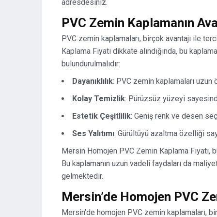
adresdesiniz.
PVC Zemin Kaplamanın Avan
PVC zemin kaplamaları, birçok avantajı ile te
Kaplama Fiyatı dikkate alındığında, bu kaplam
bulundurulmalıdır:
Dayanıklılık
: PVC zemin kaplamaları uzun ö
Kolay Temizlik
: Pürüzsüz yüzeyi sayesinde
Estetik Çeşitlilik
: Geniş renk ve desen seç
Ses Yalıtımı
: Gürültüyü azaltma özelliği s
Mersin Homojen PVC Zemin Kaplama Fiyatı, bu 
Bu kaplamanın uzun vadeli faydaları da maliye
gelmektedir.
Mersin’de Homojen PVC Zem
Mersin’de homojen PVC zemin kaplamaları, birç