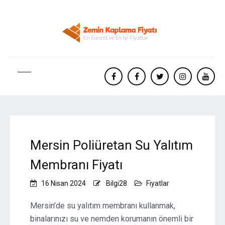
facebook
Facebook
twitter
instagram
yout
Mersin Poliüretan Su Yalıtım
Membranı Fiyatı
16 Nisan 2024
Bilgi28
Fiyatlar
Mersin’de su yalıtım membranı kullanmak,
binalarınızı su ve nemden korumanın önemli bir