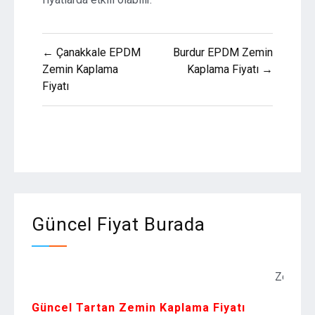
Yazı
← Çanakkale EPDM
Burdur EPDM Zemin
gezinmesi
Zemin Kaplama
Kaplama Fiyatı →
Fiyatı
Güncel Fiyat Burada
Zemin Kaplama 
Güncel Tartan Zemin Kaplama Fiyatı