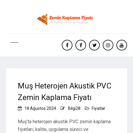
facebook
Facebook
twitter
instagram
yout
Muş Heterojen Akustik PVC
Zemin Kaplama Fiyatı
18 Ağustos 2024
Bilgi28
Fiyatlar
Muş’ta heterojen akustik PVC zemin kaplama
fiyatları, kalite, uygulama süreci ve