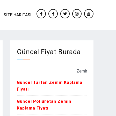
SITE HARITASI
facebook
Facebook
twitter
instagram
youtube
Güncel Fiyat Burada
Zemin Kaplama Fiyatları Kur or
Güncel Tartan Zemin Kaplama
Fiyatı
Güncel Poliüretan Zemin
Kaplama Fiyatı