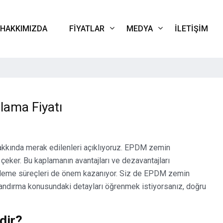
HAKKIMIZDA
FIYATLAR
MEDYA
İLETIŞIM
ama Fiyatı
kkında merak edilenleri açıklıyoruz. EPDM zemin
çeker. Bu kaplamanın avantajları ve dezavantajları
lirleme süreçleri de önem kazanıyor. Siz de EPDM zemin
landırma konusundaki detayları öğrenmek istiyorsanız, doğru
dir?