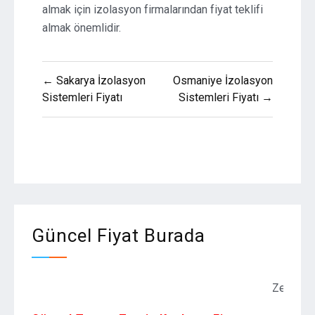
almak için izolasyon firmalarından fiyat teklifi
almak önemlidir.
Yazı
← Sakarya İzolasyon
Osmaniye İzolasyon
gezinmesi
Sistemleri Fiyatı
Sistemleri Fiyatı →
Güncel Fiyat Burada
Zemin Kaplama