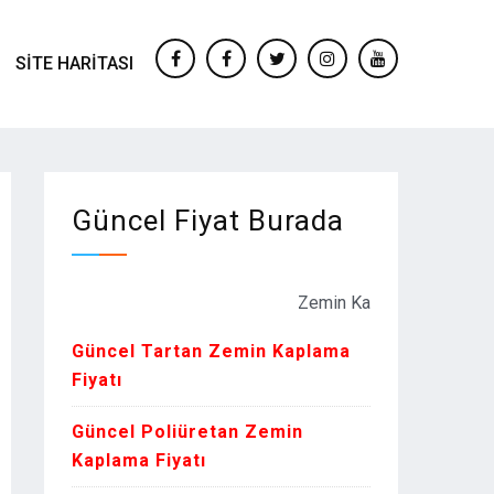
SITE HARITASI
facebook
Facebook
twitter
instagram
youtube
Güncel Fiyat Burada
Zemin Kaplama Fiyatları Kur oran
Güncel Tartan Zemin Kaplama
Fiyatı
Güncel Poliüretan Zemin
Kaplama Fiyatı