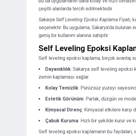
bu da uygulamanın daha kolay ve hızlı olmasını
çeşitli alanlarda tercih edilmektedir.
Sakarya Self Leveling Epoksi Kaplama Fiyatı
, k
seçenektir. Bu uygulama, Sakarya’da bulunan en
geniş bir kullanım alanına sahiptir.
Self Leveling Epoksi Kapla
Self leveling epoksi kaplama, birçok avantaj su
Dayanıklılık
: Sakarya self leveling epoksi k
zemin kaplaması sağlar.
Kolay Temizlik
: Pürüzsüz yüzeyi sayesinde,
Estetik Görünüm
: Parlak, düzgün ve mode
Kimyasal Direnç
: Kimyasal etkilere karşı d
Çabuk Kuruma
: Hızlı bir şekilde kurur ve 
Self leveling epoksi kaplamanın bu faydaları, i