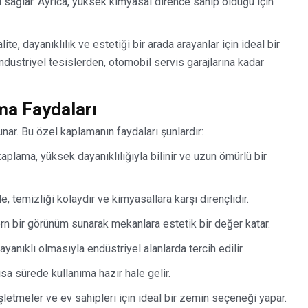
 sağlar. Ayrıca, yüksek kimyasal dirence sahip olduğu için
alite, dayanıklılık ve estetiği bir arada arayanlar için ideal bir
düstriyel tesislerden, otomobil servis garajlarına kadar
ma Faydaları
nar. Bu özel kaplamanın faydaları şunlardır:
aplama, yüksek dayanıklılığıyla bilinir ve uzun ömürlü bir
 temizliği kolaydır ve kimyasallara karşı dirençlidir.
rn bir görünüm sunarak mekanlara estetik bir değer katar.
ayanıklı olmasıyla endüstriyel alanlarda tercih edilir.
kısa sürede kullanıma hazır hale gelir.
şletmeler ve ev sahipleri için ideal bir zemin seçeneği yapar.