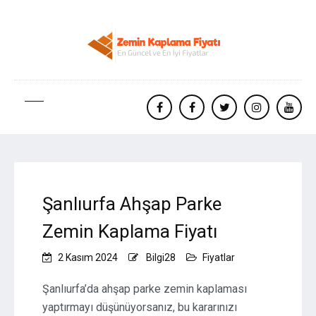
facebook
Facebook
twitter
instagram
yout
Şanlıurfa Ahşap Parke
Zemin Kaplama Fiyatı
2 Kasım 2024
Bilgi28
Fiyatlar
Şanlıurfa’da ahşap parke zemin kaplaması
yaptırmayı düşünüyorsanız, bu kararınızı