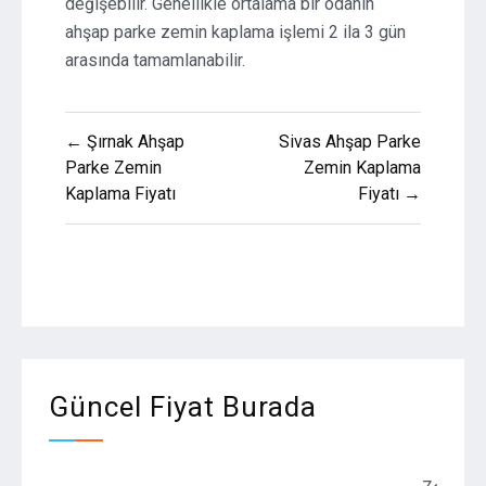
değişebilir. Genellikle ortalama bir odanın
ahşap parke zemin kaplama işlemi 2 ila 3 gün
arasında tamamlanabilir.
Yazı
← Şırnak Ahşap
Sivas Ahşap Parke
gezinmesi
Parke Zemin
Zemin Kaplama
Kaplama Fiyatı
Fiyatı →
Güncel Fiyat Burada