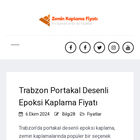
facebook
Facebook
twitter
instagram
yout
Trabzon Portakal Desenli
Epoksi Kaplama Fiyatı
6 Ekim 2024
Bilgi28
Fiyatlar
Trabzon’da portakal desenli epoksi kaplama,
zemin kaplamalarında popüler bir seçenek