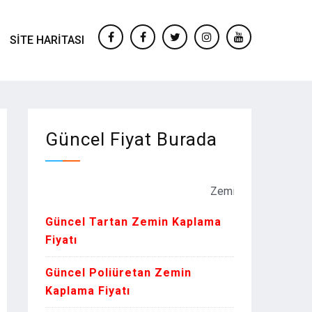
SITE HARITASI
facebook
Facebook
twitter
instagram
youtube
Güncel Fiyat Burada
Zemin Kaplama Fiyatları Kur
Güncel Tartan Zemin Kaplama
Fiyatı
Güncel Poliüretan Zemin
Kaplama Fiyatı