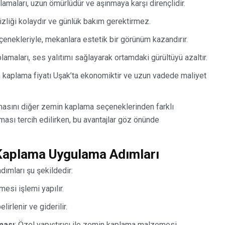
maları, uzun ömürlüdür ve aşınmaya karşı dirençlidir.
izliği kolaydır ve günlük bakım gerektirmez.
çenekleriyle, mekanlara estetik bir görünüm kazandırır.
maları, ses yalıtımı sağlayarak ortamdaki gürültüyü azaltır.
kaplama fiyatı Uşak’ta ekonomiktir ve uzun vadede maliyet
asını diğer zemin kaplama seçeneklerinden farklı
ası tercih edilirken, bu avantajlar göz önünde
aplama Uygulama Adımları
mları şu şekildedir:
esi işlemi yapılır.
irlenir ve giderilir.
ması
: Özel yapıştırıcı ile zemin kaplama malzemesi