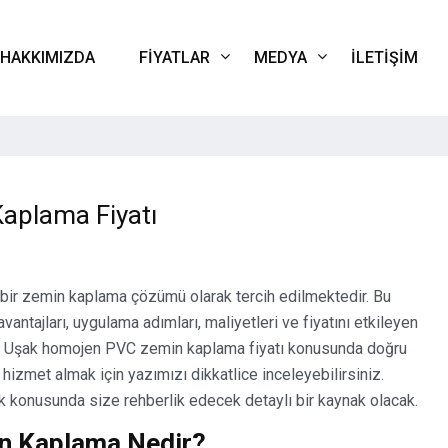
HAKKIMIZDA
FIYATLAR
MEDYA
İLETIŞIM
aplama Fiyatı
ir zemin kaplama çözümü olarak tercih edilmektedir. Bu
tajları, uygulama adımları, maliyetleri ve fiyatını etkileyen
nız. Uşak homojen PVC zemin kaplama fiyatı konusunda doğru
r hizmet almak için yazımızı dikkatlice inceleyebilirsiniz.
konusunda size rehberlik edecek detaylı bir kaynak olacak.
n Kaplama Nedir?