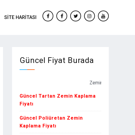
SITE HARITASI
facebook
Facebook
twitter
instagram
youtube
Güncel Fiyat Burada
Zemin Kaplama Fiyatları Kur o
Güncel Tartan Zemin Kaplama
Fiyatı
Güncel Poliüretan Zemin
Kaplama Fiyatı