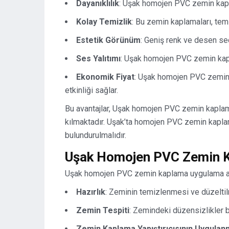
Dayanıklılık
: Uşak homojen PVC zemin kapla
Kolay Temizlik
: Bu zemin kaplamaları, tem
Estetik Görünüm
: Geniş renk ve desen se
Ses Yalıtımı
: Uşak homojen PVC zemin kapla
Ekonomik Fiyat
: Uşak homojen PVC zemin 
etkinliği sağlar.
Bu avantajlar, Uşak homojen PVC zemin kaplam
kılmaktadır. Uşak’ta homojen PVC zemin kaplam
bulundurulmalıdır.
Uşak Homojen PVC Zemin K
Uşak homojen PVC zemin kaplama uygulama adı
Hazırlık
: Zeminin temizlenmesi ve düzeltilm
Zemin Tespiti
: Zemindeki düzensizlikler bel
Zemin Kaplama Yapıştırıcısının Uygulan