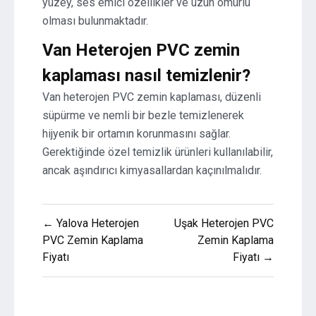
yüzey, ses emici özellikler ve uzun ömürlü
olması bulunmaktadır.
Van Heterojen PVC zemin
kaplaması nasıl temizlenir?
Van heterojen PVC zemin kaplaması, düzenli
süpürme ve nemli bir bezle temizlenerek
hijyenik bir ortamın korunmasını sağlar.
Gerektiğinde özel temizlik ürünleri kullanılabilir,
ancak aşındırıcı kimyasallardan kaçınılmalıdır.
Yazı
← Yalova Heterojen
Uşak Heterojen PVC
gezinmesi
PVC Zemin Kaplama
Zemin Kaplama
Fiyatı
Fiyatı →