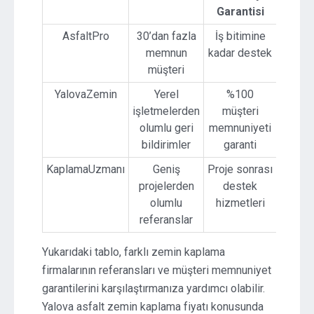
Garantisi
AsfaltPro
30’dan fazla
İş bitimine
memnun
kadar destek
müşteri
YalovaZemin
Yerel
%100
işletmelerden
müşteri
olumlu geri
memnuniyeti
bildirimler
garanti
KaplamaUzmanı
Geniş
Proje sonrası
projelerden
destek
olumlu
hizmetleri
referanslar
Yukarıdaki tablo, farklı zemin kaplama
firmalarının referansları ve müşteri memnuniyet
garantilerini karşılaştırmanıza yardımcı olabilir.
Yalova asfalt zemin kaplama fiyatı konusunda