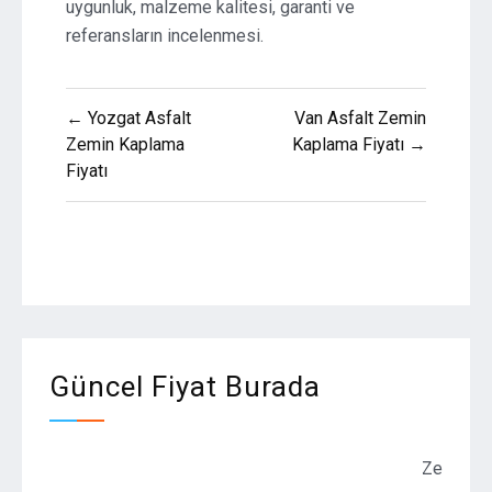
uygunluk, malzeme kalitesi, garanti ve
referansların incelenmesi.
Yazı
← Yozgat Asfalt
Van Asfalt Zemin
gezinmesi
Zemin Kaplama
Kaplama Fiyatı →
Fiyatı
Güncel Fiyat Burada
Zemin Kaplama F