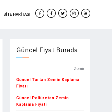
SITE HARITASI
facebook
Facebook
twitter
instagram
youtube
Güncel Fiyat Burada
Zemin Kaplama Fiyatları Kur o
Güncel Tartan Zemin Kaplama
Fiyatı
Güncel Poliüretan Zemin
Kaplama Fiyatı