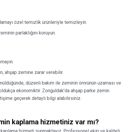
lamayı özel temizlik ürünleriyle temizleyin.
eminin parlaklığını koruyun.
pmayın.
, ahşap zemine zarar verebilir.
ünüldüğünde, düzenli bakım ile zeminin ömrünün uzaması ve
a oldukça ekonomiktir. Zonguldak’da ahşap parke zemin
tişime geçerek detaylı bilgi alabilirsiniz.
min kaplama hizmetiniz var mı?
kaplama hizmeti sunmaktayız. Profesyonel ekip ve kaliteli