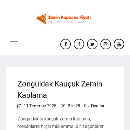
facebook
Facebook
twitter
instagram
yout
Zonguldak Kauçuk Zemin
Kaplama
11 Temmuz 2025
Bilgi28
Fiyatlar
Zonguldak’ta kauçuk zemin kaplama,
mekânlarınız için mükemmel bir seçenektir.