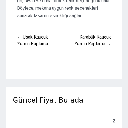
gri, siyah ve daha birçok renk seçeneği bulunur.
Böylece, mekana uygun renk seçenekleri
sunarak tasarım esnekliği sağlar.
Yazı
← Uşak Kauçuk
Karabük Kauçuk
gezinmesi
Zemin Kaplama
Zemin Kaplama →
Güncel Fiyat Burada
Zemin Kaplama