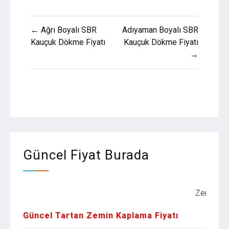
Yazı
← Ağrı Boyalı SBR
Adıyaman Boyalı SBR
gezinmesi
Kauçuk Dökme Fiyatı
Kauçuk Dökme Fiyatı
→
Güncel Fiyat Burada
Zemin Kaplama F
Güncel Tartan Zemin Kaplama Fiyatı