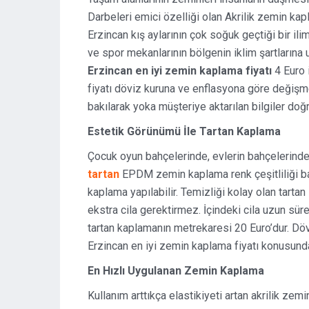
Darbeleri emici özelliği olan Akrilik zemin kapl
Erzincan kış aylarının çok soğuk geçtiği bir ili
ve spor mekanlarının bölgenin iklim şartlarına 
Erzincan en iyi zemin kaplama fiyatı
4 Euro i
fiyatı döviz kuruna ve enflasyona göre değişm
bakılarak yoka müşteriye aktarılan bilgiler doğr
Estetik Görünümü İle Tartan Kaplama
Çocuk oyun bahçelerinde, evlerin bahçelerinde r
tartan
EPDM zemin kaplama renk çeşitliliği ba
kaplama yapılabilir. Temizliği kolay olan tarta
ekstra cila gerektirmez. İçindeki cila uzun sü
tartan kaplamanın metrekaresi 20 Euro’dur. Dö
Erzincan en iyi zemin kaplama fiyatı konusunda f
En Hızlı Uygulanan Zemin Kaplama
Kullanım arttıkça elastikiyeti artan akrilik z