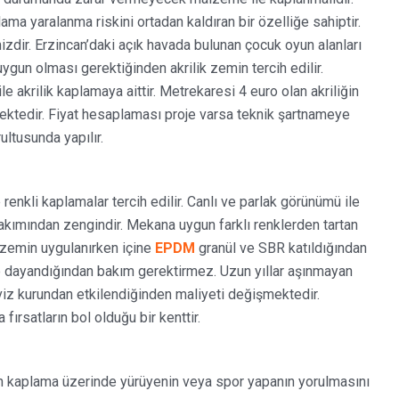
ama yaralanma riskini ortadan kaldıran bir özelliğe sahiptir.
mizdir. Erzincan’daki açık havada bulunan çocuk oyun alanları
uygun olması gerektiğinden akrilik zemin tercih edilir.
le akrilik kaplamaya aittir. Metrekaresi 4 euro olan akriliğin
ektedir. Fiyat hesaplaması proje varsa teknik şartnameye
ultusunda yapılır.
enkli kaplamalar tercih edilir. Canlı ve parlak görünümü ile
kımından zengindir. Mekana uygun farklı renklerden tartan
n zemin uygulanırken içine
EPDM
granül ve SBR katıldığından
re dayandığından bakım gerektirmez. Uzun yıllar aşınmayan
viz kurundan etkilendiğinden maliyeti değişmektedir.
ırsatların bol olduğu bir kenttir.
emin kaplama üzerinde yürüyenin veya spor yapanın yorulmasını