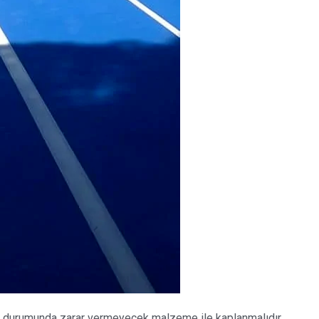
si durumunda zarar vermeyecek malzeme ile kaplanmalıdır.