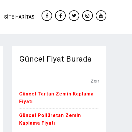
SITE HARITASI
facebook
Facebook
twitter
instagram
youtube
Güncel Fiyat Burada
Zemin Kaplama Fiyatları Kur
Güncel Tartan Zemin Kaplama
Fiyatı
Güncel Poliüretan Zemin
Kaplama Fiyatı